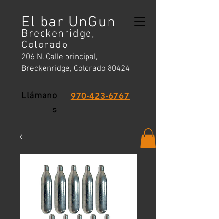
El bar UnGun
Breckenridge,
Colorado
206 N. Calle principal,
Breckenridge, Colorado 80424
Llámano
970-423-6767
s