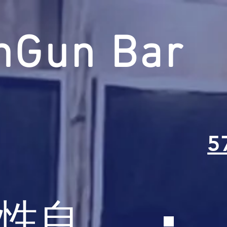
nGun Bar
5
性自