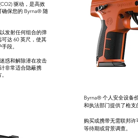
(CO2) 驱动，是高效
您的 Byrna® 随
器可以发射任何组合的弹
达 60 英尺，使其
护手段。
慑、迷惑和解除潜在攻击
凑设计非常适合隐蔽携
方。
Byrna® 个人安全
和执法部门提供了枪支
购买或携带无需联邦许可证
等待期或背景调查。