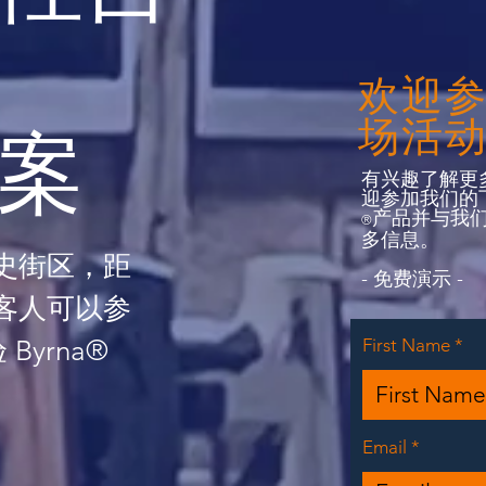
欢迎
场活
案
有兴趣了解更
迎参加我们的下
产品并与我
®
多信息。
史街区，距
- 免费演示 -
客人可以参
Byrna®
First Name
Email