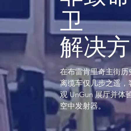
卫
解决方
在布雷肯里奇主街历
离缆车仅几步之遥，
观 UnGun 展厅并体验 
空中发射器。